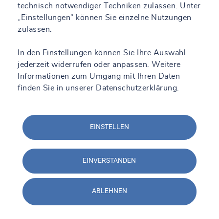
technisch notwendiger Techniken zulassen. Unter
SOCOTEC Group, die mit der umfangreichen Expertise von
15.000 Mitarbeitenden in 26 Ländern weltweit 250.000 Kunden,
„Einstellungen“ können Sie einzelne Nutzungen
private und öffentliche Auftraggeber mit Prüf-, Planungs-
zulassen.
Inspektions- und Zertifizierungsdienstleistungen (ETIC) über den
gesamten Lebenszyklus ihrer Gebäude und Anlagen unterstützt.
In den Einstellungen können Sie Ihre Auswahl
jederzeit widerrufen oder anpassen. Weitere
Informationen zum Umgang mit Ihren Daten
finden Sie in
unserer Datenschutzerklärung
.
EINSTELLEN
Unsere Expertise im
EINVERSTANDEN
Überblick
ABLEHNEN