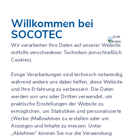
großflächige Erschließung oder Renaturierung sowie sensible
Infrastruktur – wir sorgen für eine sichere Umwelt.
SOCOTEC Deutschland steht für die einzigartige Bündelung von
Willkommen bei
Expertenwissen im gesamten Lebenszyklus von Infrastruktur,
SOCOTEC
Bauwerken und Umwelt. Der Unternehmensverbund zeichnet
sich durch eine ganzheitliche Betrachtung aus und setzt dabei
auf höchste Qualitätsstandards und ökologische Verantwortung.
Wir verarbeiten Ihre Daten auf unserer Website
Mit Hauptsitz in Hamburg, bundesweit 38 Standorten und zwei
mithilfe verschiedener Techniken (einschließlich
weiteren in Österreich, bietet SOCOTEC Deutschland ein
Cookies).
umfassendes Leistungsspektrum – von der Nutzbarmachung von
Böden, über die Nutzung dieser Flächen in Form von Gebäuden,
Einige Verarbeitungen sind technisch notwendig,
Immobilien, Infrastruktur- und Umweltprojekten bis hin zur
während andere uns dabei helfen, diese Website
zukünftigen Schaffung und Bewahrung lebenswerter Räume für
und Ihre Erfahrung zu verbessern. Die Daten
die Gesellschaft. Dieser Verantwortung verpflichtet, entwickeln
über 1.800 Mitarbeiterinnen und Mitarbeiter, darunter Ingenieure,
werden von uns oder Dritten verwendet, um
Architekten, Kampfmittelexperten, sowie Experten für
praktische Einstellungen der Website zu
Geoinformationen und Geotechnik nachhaltige, wirtschaftliche
ermöglichen, um Statistiken und personalisierte
Lösungen, die unseren Kunden dank übergreifender
(Werbe-)Maßnahmen zu erstellen oder um
Kompetenzen einen wesentlichen Mehrwert schaffen.
Anzeigen und Inhalte zu messen. Unter
„Ablehnen“ können Sie nur die Verwendung
SOCOTEC Deutschland ist Teil der international agierenden