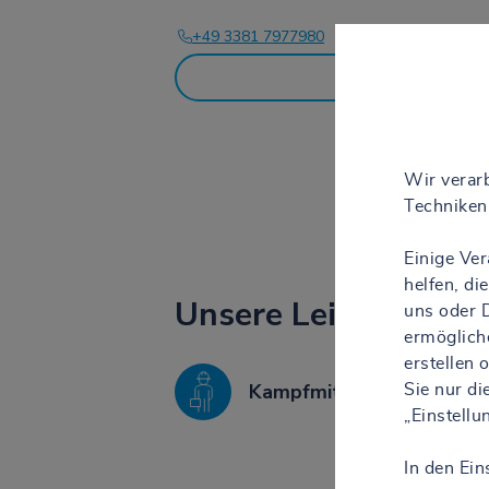
+49 3381 7977980
Anfahrt
Wir verarb
Techniken 
Einige Ve
helfen, d
Unsere Leistungen
uns oder D
ermöglich
erstellen
Kampfmittelbergung
Sie nur d
„Einstell
In den Ein