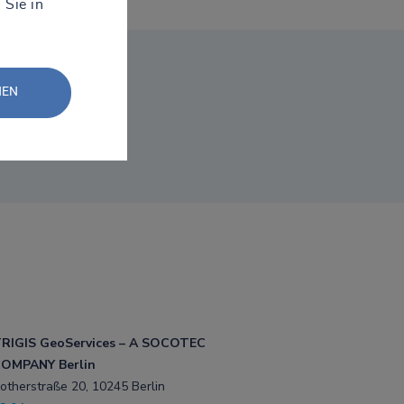
 Sie in
NEN
RIGIS GeoServices – A SOCOTEC
OMPANY Berlin
otherstraße 20, 10245 Berlin