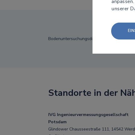
anpassen.
unserer D
EIN
Bodenuntersuchungsdienst
Standorte in der Nä
IVG Ingenieurvermessungsgesellschaft
Potsdam
Glindower Chausseestraße 111, 14542 Werd