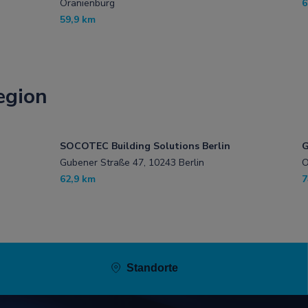
Oranienburg
6
59,9 km
egion
SOCOTEC Building Solutions Berlin
G
Gubener Straße 47, 10243 Berlin
O
62,9 km
7
Standorte