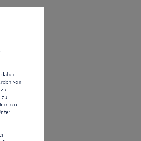
r
 dabei
erden von
 zu
 zu
 können
Unter
er