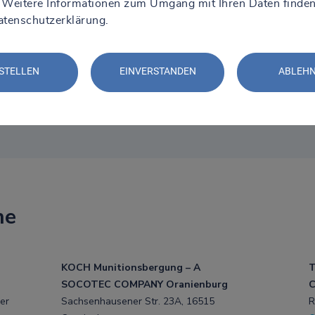
 Weitere Informationen zum Umgang mit Ihren Daten finden
atenschutzerklärung
.
STELLEN
EINVERSTANDEN
ABLEH
he
KOCH Munitionsbergung – A
T
SOCOTEC COMPANY Oranienburg
C
er
Sachsenhausener Str. 23A, 16515
R