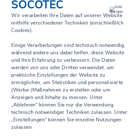
SOCOTEC
KOCH Munitionsbergung – A SOCOTEC
COMPANY Oranienburg
Wir verarbeiten Ihre Daten auf unserer Website
mithilfe verschiedener Techniken (einschließlich
Schließt bald
16:00 • Öffnet morgen um 08:00
Cookies).
Sachsenhausener Str. 23A, 16515 Oranienburg
+49 3301 523480
Einige Verarbeitungen sind technisch notwendig,
während andere uns dabei helfen, diese Website
Mehr erfahren
Anfahrt
und Ihre Erfahrung zu verbessern. Die Daten
werden von uns oder Dritten verwendet, um
praktische Einstellungen der Website zu
ermöglichen, um Statistiken und personalisierte
RÖHLL Munitionsbergung – A SOCOTEC
(Werbe-)Maßnahmen zu erstellen oder um
COMPANY Frankfurt Oder
Anzeigen und Inhalte zu messen. Unter
Schließt bald
16:00 • Öffnet morgen um 08:00
„Ablehnen“ können Sie nur die Verwendung
Herbert-Jensch-Straße 34, 15234 Frankfurt (Oder)
technisch notwendiger Techniken zulassen. Unter
„Einstellungen“ können Sie einzelne Nutzungen
+49 335 6067039
zulassen.
Mehr erfahren
Anfahrt
Kontakt