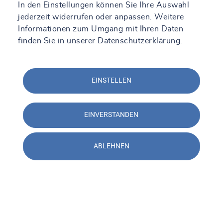
In den Einstellungen können Sie Ihre Auswahl
jederzeit widerrufen oder anpassen. Weitere
Informationen zum Umgang mit Ihren Daten
RÖHLL Munitionsbergung – A SOCOTEC
finden Sie in
unserer Datenschutzerklärung
.
COMPANY Beetzsee
Schließt bald
16:00 • Öffnet morgen um 08:00
EINSTELLEN
Brielower Aue 20, 14778 Beetzsee
+49 3381 7977980
EINVERSTANDEN
Mehr erfahren
Anfahrt
ABLEHNEN
SOCOTEC Ingenieure Cottbus
Geöffnet
Schließt um 17:00
Kreuzgasse 12, 03044 Cottbus
+49 355 494850