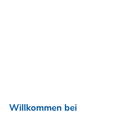
Altlandsberger Chaussee 5, 15366 Hönow
+49 3342 213909
Mehr erfahren
Anfahrt
Kontakt
IVG Ingenieurvermessungsgesellschaft
Potsdam
Schließt bald
16:00 • Öffnet morgen um 07:00
Glindower Chausseestraße 111, 14542 Werder Ot
Glindow
+49 3327 7327503
Mehr erfahren
Anfahrt
Kontakt
Willkommen bei