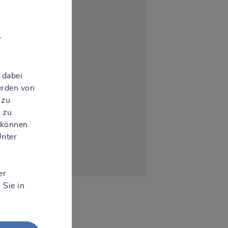
AUBEN
r
 dabei
erden von
 zu
 zu
 können
Unter
er
 Sie in