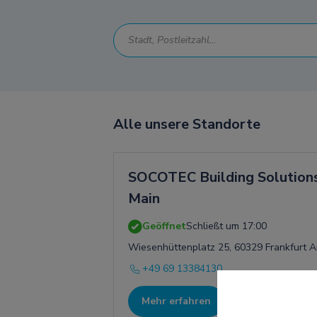
Alle unsere Standorte
SOCOTEC Building Solutions
Main
Geöffnet
Schließt um 17:00
Wiesenhüttenplatz 25, 60329 Frankfurt 
+49 69 13384130
Mehr erfahren
Anfahrt