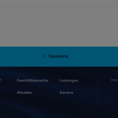
Standorte
Pied
EC
Geschäftsbereiche
Leistungen
Impr
de
page
Aktuelles
Karriere
(secondaire
s