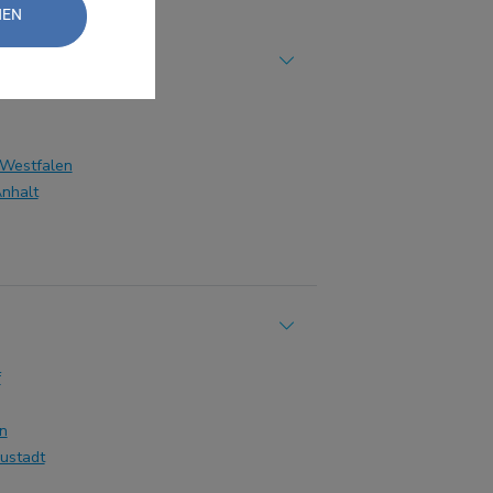
NEN
-Westfalen
nhalt
f
n
ustadt