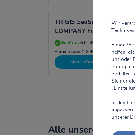
TRIGIS GeoServices – A S
Wir verarb
COMPANY Frankfurt am Ma
Techniken 
Geöffnet
Schließt um 17:00
Einige Ve
Herriotstraße 1, 60528 Frankfurt Am Main
helfen, d
uns oder D
Mehr erfahren
ermöglich
erstellen
Sie nur d
„Einstell
In den Ein
anpassen.
unserer D
Alle unsere Standor