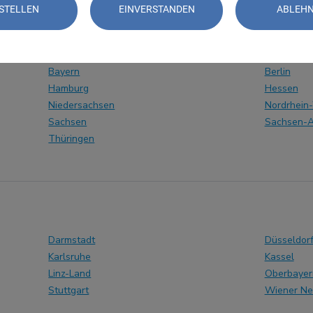
STELLEN
EINVERSTANDEN
ABLEH
Bayern
Berlin
Hamburg
Hessen
Niedersachsen
Nordrhein
Sachsen
Sachsen-A
Thüringen
Darmstadt
Düsseldor
Karlsruhe
Kassel
Linz-Land
Oberbayer
Stuttgart
Wiener Ne