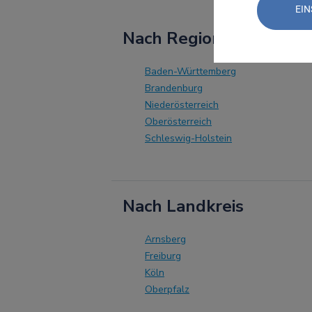
EIN
Nach Region
Baden-Württemberg
Brandenburg
Niederösterreich
Oberösterreich
Schleswig-Holstein
Nach Landkreis
Arnsberg
Freiburg
Köln
Oberpfalz