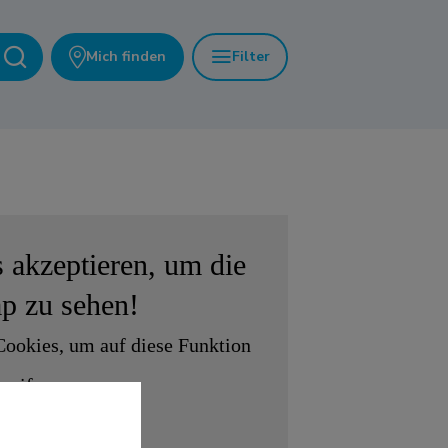
Mich finden
Filter
 akzeptieren, um die
ap
zu sehen!
Cookies, um auf diese Funktion
reifen