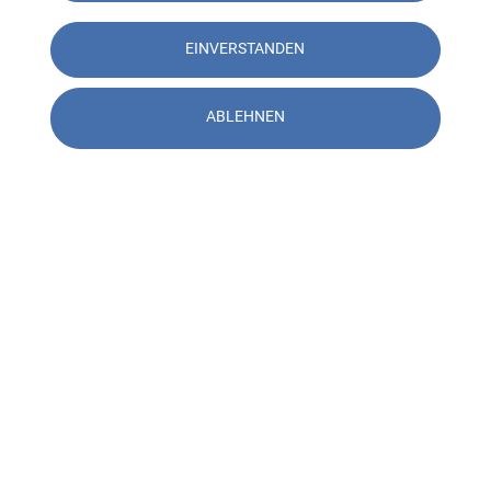
Alle unsere Standorte anzeigen
EINVERSTANDEN
ABLEHNEN
Kontakt
Standorte
Soziale Netzwerke
Pied