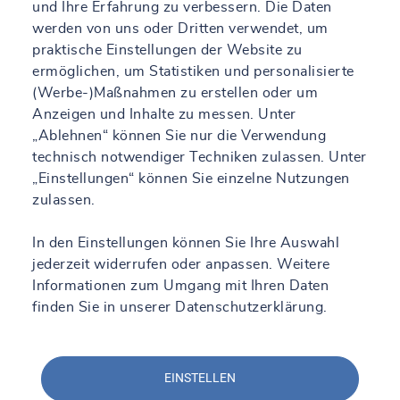
und Ihre Erfahrung zu verbessern. Die Daten
An der Autobahn 11, 26655 Westerstede
werden von uns oder Dritten verwendet, um
+49 4488 8425 770 |+49 160 96955383
praktische Einstellungen der Website zu
ermöglichen, um Statistiken und personalisierte
Mehr erfahren
Anfahrt
(Werbe-)Maßnahmen zu erstellen oder um
Anzeigen und Inhalte zu messen. Unter
„Ablehnen“ können Sie nur die Verwendung
Mehr sehen
technisch notwendiger Techniken zulassen. Unter
„Einstellungen“ können Sie einzelne Nutzungen
zulassen.
Alle unsere Standorte
In den Einstellungen können Sie Ihre Auswahl
jederzeit widerrufen oder anpassen. Weitere
Informationen zum Umgang mit Ihren Daten
Nach Region
finden Sie in
unserer Datenschutzerklärung
.
Nach Landkreis
EINSTELLEN