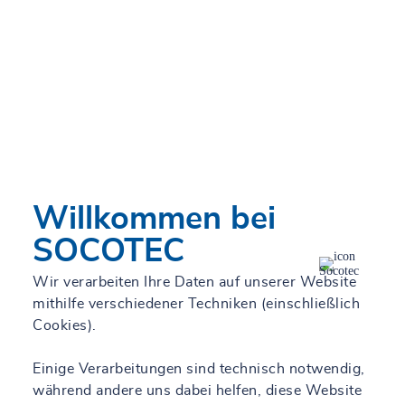
Mich finden
Filter
Willkommen bei
Alle unsere Standorte
SOCOTEC
Liste
Karte
Wir verarbeiten Ihre Daten auf unserer Website
mithilfe verschiedener Techniken (einschließlich
Cookies).
SCHOLLENBERGER Kampfmittelbergung
Westerstede
Einige Verarbeitungen sind technisch notwendig,
während andere uns dabei helfen, diese Website
Derzeit geschlossen.
Öffnet morgen um 08:00